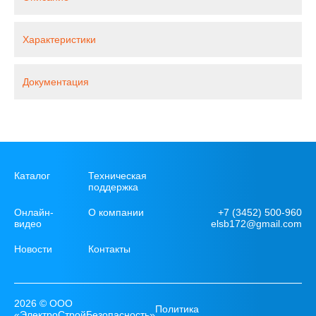
Характеристики
Документация
Каталог
Техническая
поддержка
+7 (3452) 500-960
Онлайн-
О компании
elsb172@gmail.com
видео
Новости
Контакты
2026 © ООО
Политика
«ЭлектроСтройБезопасность»