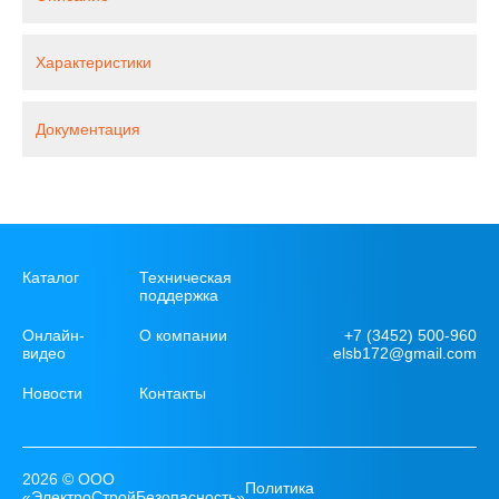
Характеристики
Документация
Каталог
Техническая
поддержка
+7 (3452) 500-960
Онлайн-
О компании
elsb172@gmail.com
видео
Новости
Контакты
2026 © ООО
Политика
«ЭлектроСтройБезопасность»