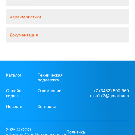
Характеристики
Документация
Каталог
Техническая
поддержка
+7 (3452) 500-960
Онлайн-
О компании
elsb172@gmail.com
видео
Новости
Контакты
2026 © ООО
Политика
«ЭлектроСтройБезопасность»