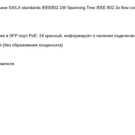
e-SX/LX standards IEEE802.1W Spanning Tree IEEE 802.3x flow con
и в SFP порт PoE: 24 красный, информирует о наличии подключенн
 (без образования конденсата)
ователя