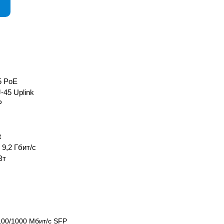
5 PoE
-45 Uplink
P
t
9,2 Гбит/с
Вт
/100/1000 Мбит/с SFP