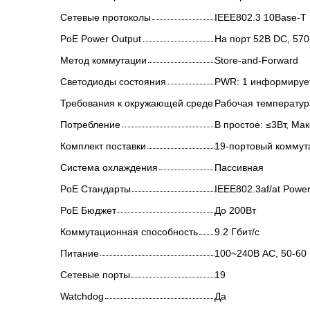
Сетевые протоколы
IEEE802.3 10Base-T 
PoE Power Output
На порт 52В DC, 570
Метод коммутации
Store-and-Forward
Светодиоды состояния
PWR: 1 информирует 
Требования к окружающей среде
Рабочая температура
Потребление
В простое: ≤3Вт, Мак
Комплект поставки
19-портовый коммута
Система охлаждения
Пассивная
PoE Стандарты
IEEE802.3af/at Power
PoE Бюджет
До 200Вт
Коммутационная способность
9.2 Гбит/с
Питание
100~240В AC, 50-60
Сетевые порты
19
Watchdog
Да