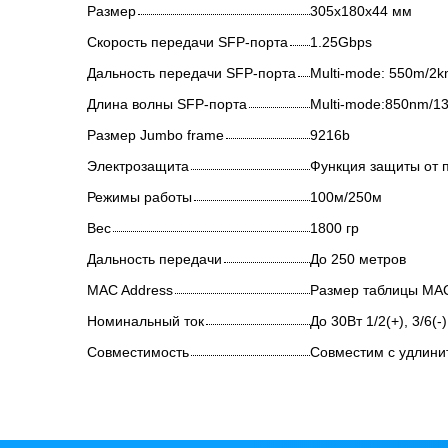
Размер
305x180x44 мм
Скорость передачи SFP-порта
1.25Gbps
Дальность передачи SFP-порта
Multi-mode: 550m/2k
Длина волны SFP-порта
Multi-mode:850nm/1
Размер Jumbo frame
9216b
Электрозащита
Функция защиты от 
Режимы работы
100м/250м
Вес
1800 гр
Дальность передачи
До 250 метров
MAC Address
Размер таблицы МАС
Номинальный ток
До 30Вт 1/2(+), 3/6(-)
Совместимость
Совместим с удлини