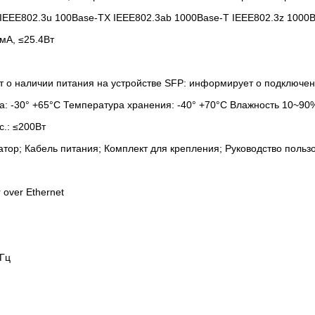
IEEE802.3u 100Base-TX IEEE802.3ab 1000Base-T IEEE802.3z 1000Bas
мА, ≤25.4Вт
о наличии питания на устройстве SFP: информирует о подключени
: -30° +65°C Температура хранения: -40° +70°C Влажность 10~90%
с.: ≤200Вт
тор; Кабель питания; Комплект для крепления; Руководство польз
 over Ethernet
 Гц