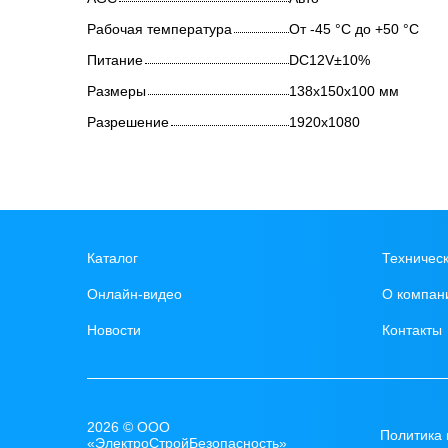
Рабочая температура
От -45 °С до +50 °С
Питание
DC12V±10%
Размеры
138х150х100 мм
Разрешение
1920x1080
Каталог
Техничес
Онлайн-видео
О компан
Новости
Контакты
2026 © ООО
Политика
«ЭлектроСтройБезопасность»