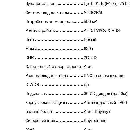
Чувствительность
Цв. 0.01Лк (F1.2), ч/б 
Система видеосигнала
NTSC/PAL
Потребляемая мощность
500 мА
Режимы работы
AHD/TVI/CVI/CVBS
Цвет
Белый
Масса
630 г
DNR
2D, 3D
Электронный затвор, скорость
Авто
Разъем ввода/ вывода
BNC, разъем питания
D-WDR
Да
Подсветка
36 ИК-диодов (до 30м)
Корпус, класс защиты
Антивандальный, IP66
Баланс белого
Авто, Вручную
Синхронизация
Внутренняя
AGC
Авто