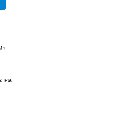
1Мп
с IP66