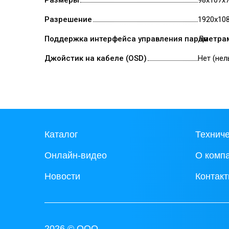
Размеры
98х107х
Разрешение
1920х10
Поддержка интерфейса управления параметрам
Да
Джойстик на кабеле (OSD)
Нет (не
Каталог
Технич
Онлайн-видео
О комп
Новости
Контак
2026 © ООО