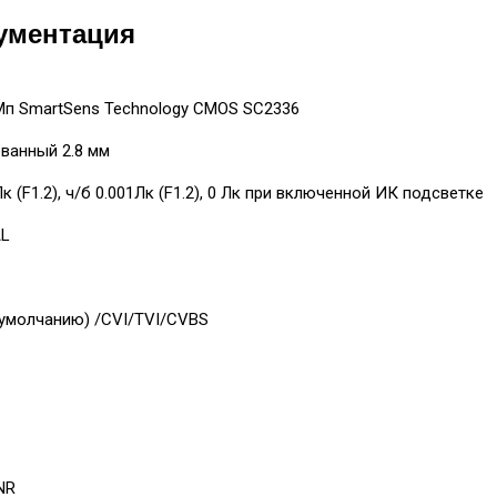
ументация
 Мп SmartSens Technology CMOS SC2336
ванный 2.8 мм
Лк (F1.2), ч/б 0.001Лк (F1.2), 0 Лк при включенной ИК подсветке
AL
 умолчанию) /CVI/TVI/CVBS
NR