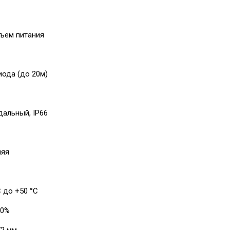
зъем питания
иода (до 20м)
дальный, IP66
няя
С до +50 °С
10%