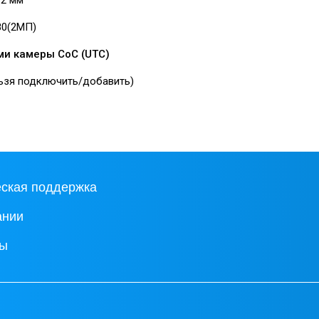
72 мм
80(2МП)
и камеры CoC (UTC)
льзя подключить/добавить)
еская поддержка
ании
ты