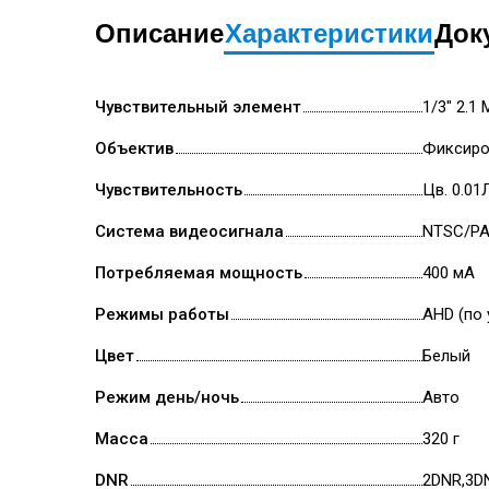
Описание
Характеристики
Док
Чувствительный элемент
1/3" 2.1
Объектив
Фиксиро
Чувствительность
Цв. 0.01
Система видеосигнала
NTSC/P
Потребляемая мощность
400 мА
Режимы работы
AHD (по
Цвет
Белый
Режим день/ночь
Авто
Масса
320 г
DNR
2DNR,3D