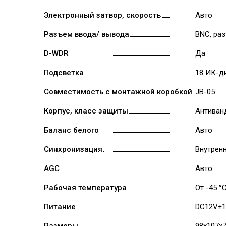
Электронный затвор, скорость
Авто
Разъем ввода/ вывода
BNC, ра
D-WDR
Да
Подсветка
18 ИК-д
Совместимость с монтажной коробкой
JB-05
Корпус, класс защиты
Антиван
Баланс белого
Авто
Синхронизация
Внутрен
AGC
Авто
Рабочая температура
От -45 °
Питание
DC12V±