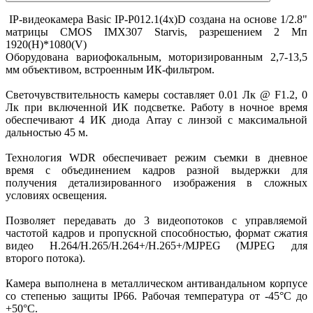
IP-видеокамера Basic IP-P012.1(4x)D создана на основе 1/2.8"
матрицы CMOS IMX307 Starvis, разрешением 2 Мп
1920(H)*1080(V)
Оборудована вариофокальным, моторизированным 2,7-13,5
мм объективом, встроенным ИК-фильтром.
Светочувствительность камеры составляет 0.01 Лк @ F1.2, 0
Лк при включенной ИК подсветке. Работу в ночное время
обеспечивают 4 ИК диода Array с линзой с максимальной
дальностью 45 м.
Технология WDR обеспечивает режим съемки в дневное
время с объединением кадров разной выдержки для
получения детализированного изображения в сложных
условиях освещения.
Позволяет передавать до 3 видеопотоков с управляемой
частотой кадров и пропускной способностью, формат сжатия
видео Н.264/H.265/Н.264+/H.265+/MJPEG (MJPEG для
второго потока).
Камера выполнена в металлическом антивандальном корпусе
со степенью защиты IP66. Рабочая температура от -45°С до
+50°С.