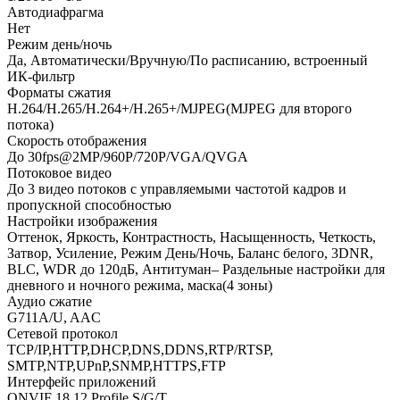
Автодиафрагма
Нет
Режим день/ночь
Да, Автоматически/Вручную/По расписанию, встроенный
ИК-фильтр
Форматы сжатия
Н.264/H.265/Н.264+/H.265+/MJPEG(MJPEG для второго
потока)
Скорость отображения
До 30fps@2MP/960P/720P/VGA/QVGA
Потоковое видео
До 3 видео потоков с управляемыми частотой кадров и
пропускной способностью
Настройки изображения
Оттенок, Яркость, Контрастность, Насыщенность, Четкость,
Затвор, Усиление, Режим День/Ночь, Баланс белого, 3DNR,
BLC, WDR до 120дБ, Антитуман– Раздельные настройки для
дневного и ночного режима, маска(4 зоны)
Аудио сжатие
G711A/U, AAC
Сетевой протокол
TCP/IP,HTTP,DHCP,DNS,DDNS,RTP/RTSP,
SMTP,NTP,UPnP,SNMP,HTTPS,FTP
Интерфейс приложений
ONVIF 18.12 Profile S/G/T