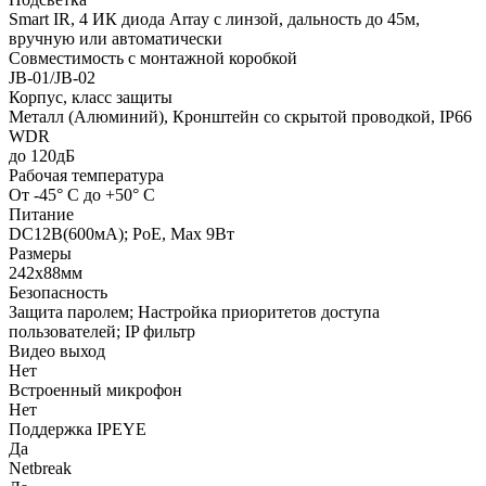
Smart IR, 4 ИК диода Array с линзой, дальность до 45м,
вручную или автоматически
Совместимость с монтажной коробкой
JB-01/JB-02
Корпус, класс защиты
Металл (Алюминий), Кронштейн со скрытой проводкой, IР66
WDR
до 120дБ
Рабочая температура
От -45° С до +50° С
Питание
DC12В(600мА); РоЕ, Мах 9Вт
Размеры
242х88мм
Безопасность
Защита паролем; Настройка приоритетов доступа
пользователей; IP фильтр
Видео выход
Нет
Встроенный микрофон
Нет
Поддержка IPEYE
Да
Netbreak