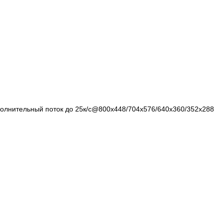
полнительный поток до 25к/с@800x448/704х576/640x360/352х288