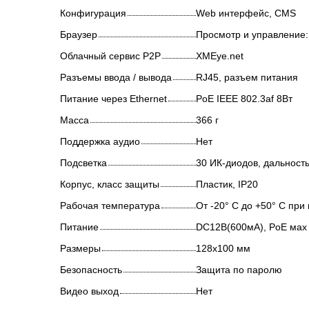
Конфигурация
Web интерфейс, CMS
Браузер
Просмотр и управление: Mi
Облачный сервис P2P
XMEye.net
Разъемы ввода / вывода
RJ45, разъем питания
Питание через Ethernet
PoE IEEE 802.3af 8Вт
Масса
366 г
Поддержка аудио
Нет
Подсветка
30 ИК-диодов, дальность
Корпус, класс защиты
Пластик, IP20
Рабочая температура
От -20° С до +50° С при
Питание
DC12В(600мА), PoE мах
Размеры
128x100 мм
Безопасность
Защита по паролю
Видео выход
Нет