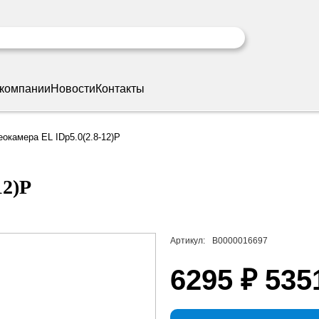
 компании
Новости
Контакты
окамера EL IDp5.0(2.8-12)P
12)P
Артикул:
В0000016697
6295 ₽
535