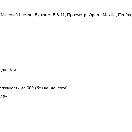
crosoft Internet Explorer IE 6-11; Просмотр: Opera, Mozilla, Firefox
 до 25 м
 влажности до 90%(без конденсата)
 8Вт