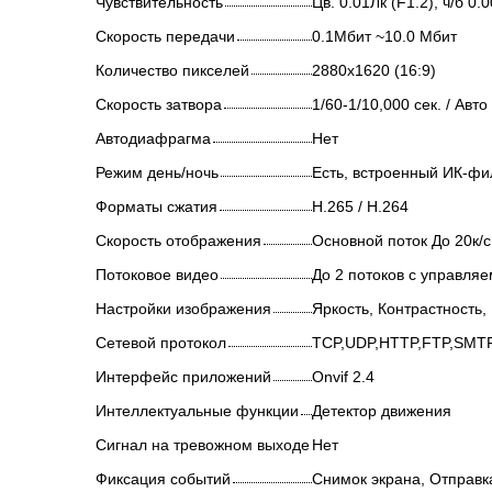
Чувствительность
Цв. 0.01Лк (F1.2), ч/б 0
Скорость передачи
0.1Мбит ~10.0 Мбит
Количество пикселей
2880х1620 (16:9)
Скорость затвора
1/60-1/10,000 сек. / Авто
Автодиафрагма
Нет
Режим день/ночь
Есть, встроенный ИК-фи
Форматы сжатия
H.265 / H.264
Скорость отображения
Основной поток До 20к/
Потоковое видео
До 2 потоков с управля
Настройки изображения
Яркость, Контрастность
Сетевой протокол
TCP,UDP,HTTP,FTP,SMT
Интерфейс приложений
Onvif 2.4
Интеллектуальные функции
Детектор движения
Сигнал на тревожном выходе
Нет
Фиксация событий
Снимок экрана, Отправка