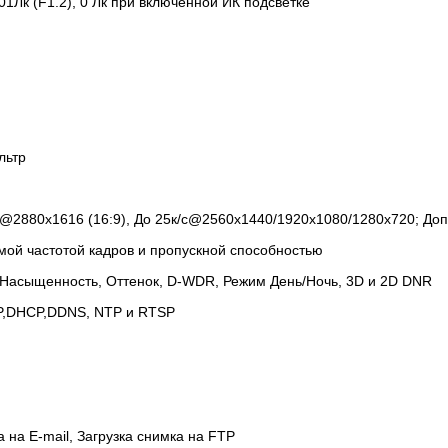
.001Лк (F1.2), 0 Лк при включенной ИК подсветке
льтр
с@2880х1616 (16:9), До 25к/с@2560x1440/1920х1080/1280x720; До
емой частотой кадров и пропускной способностью
, Насыщенность, Оттенок, D-WDR, Режим День/Ночь, 3D и 2D DNR
P,DHCP,DDNS, NTP и RTSP
 на E-mail, Загрузка снимка на FTP