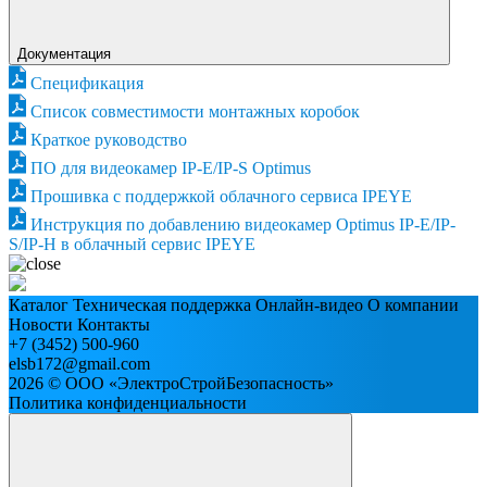
Документация
Спецификация
Список совместимости монтажных коробок
Краткое руководство
ПО для видеокамер IP-E/IP-S Optimus
Прошивка с поддержкой облачного сервиса IPEYE
Инструкция по добавлению видеокамер Optimus IP-E/IP-
S/IP-H в облачный сервис IPEYE
Каталог
Техническая поддержка
Онлайн-видео
О компании
Новости
Контакты
+7 (3452) 500-960
elsb172@gmail.com
2026 © ООО «ЭлектроСтройБезопасность»
Политика конфиденциальности