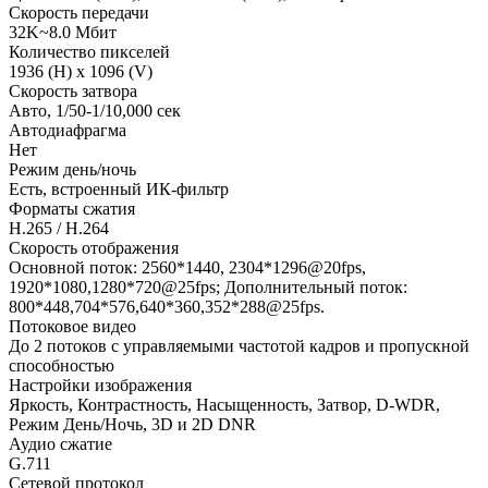
Скорость передачи
32K~8.0 Мбит
Количество пикселей
1936 (H) x 1096 (V)
Скорость затвора
Авто, 1/50-1/10,000 сек
Автодиафрагма
Нет
Режим день/ночь
Есть, встроенный ИК-фильтр
Форматы сжатия
H.265 / H.264
Скорость отображения
Основной поток: 2560*1440, 2304*1296@20fps,
1920*1080,1280*720@25fps; Дополнительный поток:
800*448,704*576,640*360,352*288@25fps.
Потоковое видео
До 2 потоков с управляемыми частотой кадров и пропускной
способностью
Настройки изображения
Яркость, Контрастность, Насыщенность, Затвор, D-WDR,
Режим День/Ночь, 3D и 2D DNR
Аудио сжатие
G.711
Сетевой протокол