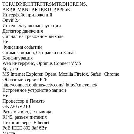
TCP,UDP,IP,HTTP,FTP,SMTP,DHCP,DNS,
ARP,ICMP,NTP,RTP,RTCP,PPPoE
Интерфейс приложений
Onvif 2.4
Интеллектуальные функции
Детектор движения
Сигнал на тревожном выходе
Нет
Фиксация событий
Снимок экрана, Отправка на E-mail
Конфигурация
Web интерфейс, Optimus Connect VMS
Браузер
MS Internet Explorer, Opera, Mozilla Firefox, Safari, Chrome
Облачный сервис P2P
http://connect.optimus-cctv.com/, http://xmeye.net/
Встроенное устройство записи
Нет
Процессор и Память
GK7205V210
Разъемы ввода / вывода
RJ45, разъем питания
Питание через Ethernet
PoE IEEE 802.3af 6Вт
Масса