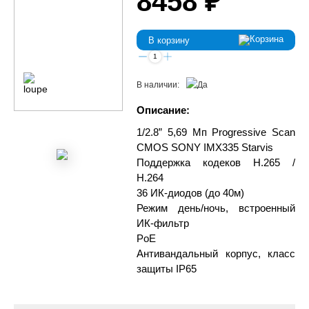
8458 ₽
В корзину
В наличии:
Описание:
1/2.8” 5,69 Мп Progressive Scan
CMOS SONY IMX335 Starvis
Поддержка кодеков H.265 /
H.264
36 ИК-диодов (до 40м)
Режим день/ночь, встроенный
ИК-фильтр
PoE
Антивандальный корпус, класс
защиты IР65