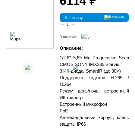
6114 ₽
В корзину
В наличии:
Описание:
1/2.8” 5,69 Мп Progressive Scan
CMOS SONY IMX335 Starvis
3 ИК-диода, SmartIR (до 30м)
Поддержка кодеков H.265 /
H.264
Режим день/ночь, встроенный
ИК-фильтр
Встроенный микрофон
PoE
Антивандальный корпус, класс
защиты IР66