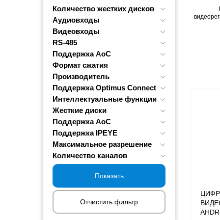
Количество жестких дисков
видеоре
Аудиовходы
Видеовходы
RS-485
Поддержка AoC
Формат сжатия
Производитель
Поддержка Optimus Connect
Интеллектуальные функции
Жесткие диски
Поддержка AoC
Поддержка IPEYE
Максимальное разрешение
Количество каналов
Показать
ЦИФР
Отчистить фильтр
ВИДЕ
AHDR