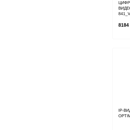
ЦИФР
ВИДЕ
841_V
8184
IP-В
OPTI